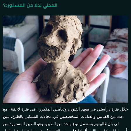
المحلي بدلا من المستورد؟
خلال فترة دراستي في معهد الفنون، وتعاملي المتكرر -في فترة لاحقة- مع
عدد من الفنانين والفنانات المتخصصين في مجالات التشكيل بالطين، تبين
لي بأن غالبيتهم يستعمل نوع واحد من الطين، وهو الطين المستورد من
أوروبا (إسبانيا وإيطاليا وألمانيا على وجه التحديد). وفي زيارة خاصة لمشغل