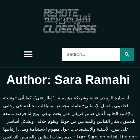
Shifting Grounds: ديمومة
Author:
Sara Ramahi
أنا سارة الرمحي فنانة وشريكة مؤسسة لـ"إطار فني"، كما أني -ونتيجة
لخلفيتي بالعمل الإنساني- عاملة مجتمعية بسياقات مختلفة. في رحلتي
بالإقامة الحالية أعمل ضمن فريقي على بحث نوعي، يتيح لنا فرصة ممتعة
للتعمق بأفكار الفنانين والمبدعين من حولنا. ونقوم خلاله -وبشكل أساسي-
على طرح الأسئلة والاستيضاحات حول مفهوم الاستدامة ومدى ارتباطها
بممارسات الفنانين والعاملين الثقافيين. - I am Sara, an artist, the co-