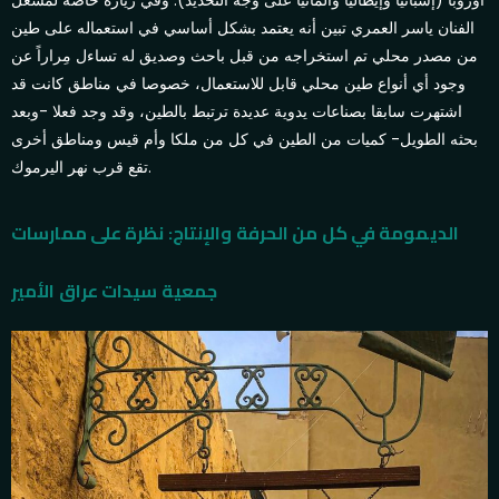
الفنان ياسر العمري تبين أنه يعتمد بشكل أساسي في استعماله على طين
من مصدر محلي تم استخراجه من قبل باحث وصديق له تساءل مِراراً عن
وجود أي أنواع طين محلي قابل للاستعمال، خصوصا في مناطق كانت قد
اشتهرت سابقا بصناعات يدوية عديدة ترتبط بالطين، وقد وجد فعلا -وبعد
بحثه الطويل- كميات من الطين في كل من ملكا وأم قيس ومناطق أخرى
تقع قرب نهر اليرموك.
الديمومة في كل من الحرفة والإنتاج: نظرة على ممارسات
جمعية سيدات عراق الأمير