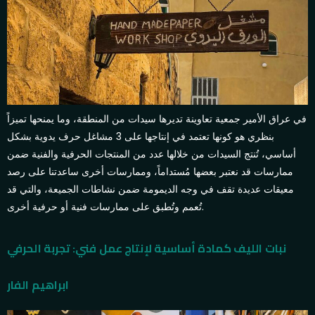
في عراق الأمير جمعية تعاوينة تديرها سيدات من المنطقة، وما يمنحها تميزاً
بنظري هو كونها تعتمد في إنتاجها على 3 مشاغل حرف يدوية بشكل
أساسي، تُنتج السيدات من خلالها عدد من المنتجات الحرفية والفنية ضمن
ممارسات قد نعتبر بعضها مُستداماً، وممارسات أخرى ساعدتنا على رصد
معيقات عديدة تقف في وجه الديمومة ضمن نشاطات الجميعة، والتي قد
تُعمم وتُطبق على ممارسات فنية أو حرفية أخرى.
نبات الليف كمادة أساسية لإنتاج عمل فني: تجربة الحرفي
ابراهيم الفار