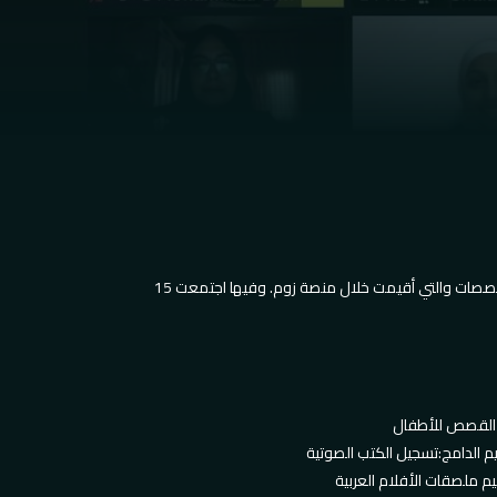
كجزء من البرنامج العام لمعرض تقارب عن بعد حضر الجمهور ’جلسات المشاركة‘، وهي سلسلة من ورش العمل التي قدمها أفراد من مختلف التخصصات والتي أقيمت خلال منصة زوم. وفيها اجتمعت 15