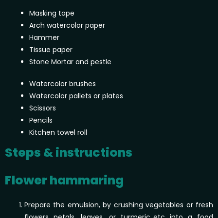
Masking tape
Arch watercolor paper
Hammer
Tissue paper
Stone Mortar and pestle
Watercolor brushes
Watercolor pallets or plates
Scissors
Pencils
Kitchen towel roll
Steps & instructions
Flower hammaring
Prepare the emulsion, by crushing vegetables or fresh
flowers petals, leaves, or turmeric..etc into a food