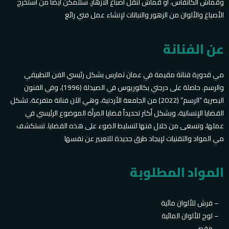
وقماش الكانفاس، أو قماش لنقل أصباغ الأزهار. ستتمكن أيضاً من استخرج
الأصباغ والألوان من الزهور والنباتات لإنشاء عمل فني رائع
عن الفنانة
مي قدورة فنانة مقيمة في عمان تمارس بشكل رئيسي الفن التطبيقي
والرسم. حاصلة على درجتي بكالوريوس في الصيدلة (1996)، وفي الفنون
البصرية “الرسم” (2022) من الجامعة الأردنية، وهي الآن فنانة متفرغة. تشكل
القضايا الإنسانية، وبشكل أكثر تحديداً قضايا المرأة الموضوع الرئيسي في
عملها، وتسعى من خلال فنها لتسليط الضوء على هذه القضايا. تستكشف
مي المواد والتقنيات لإيجاد طرق جديدة للتعبير عن نفسها
المواد المطلوبة
فرش للألوان مائية –
لوح للألوان المائية –
مقص –