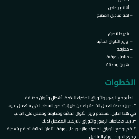
أقلام رصاص –
لفة مناديل المطبخ –
شريط لاصق –
ورق الألوان المائية –
مطرقة –
مناديل ورقية –
هاون ومدقة –
الخطوات
١.ابدأ بجمع الزهور والأوراق الخضراء النضرة بأشكال وألوان مختلفة
٢. جهز محطة العمل الخاصة بك عن طريق تحضير السطح الذي ستعمل عليه.
في هذا الدليل، نستخدم ورق الألوان المائية ومطرقة ومقص على الجانب
٣. رتب قصاصات الزهور والأوراق بالتركيب المفضل لديك
٤. قم بوضع الأوراق الخضراء والزهور على ورقة الألوان المائية ثم قم بتغطية
جميع المواد بورق المناديل