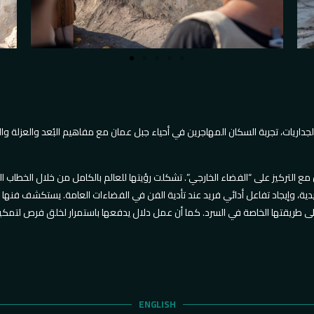
لجداريات، تجربة السكان المهاجرين في أحياء جبل عمان مع مفاهيم البُعد والعزلة 
التركيز على “الفضاء الخارجي”. تشكلت رؤيتها للعالم بالكامل من خلال الخطاب الت
دية، وإيجاد تفاعل أدائي فريد عند تأدية الفن في الفضاءات العامة. يستكشف فنه
 على طريقتها الخاصة في السرد. كما أن عمل دلال يدفعها باستمرار لخلق فرص لتمك
ENGLISH