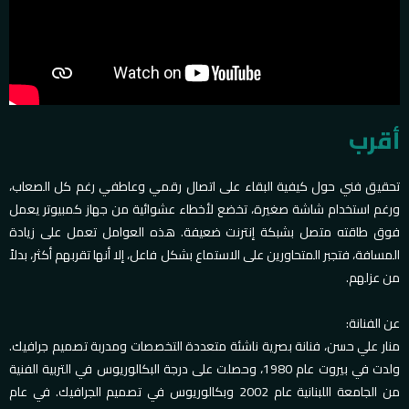
أقرب
تحقيق فني حول كيفية البقاء على اتصال رقمي وعاطفي رغم كل الصعاب،
ورغم استخدام شاشة صغيرة، تخضع لأخطاء عشوائية من جهاز كمبيوتر يعمل
فوق طاقته متصل بشبكة إنترنت ضعيفة. هذه العوامل تعمل على زيادة
المسافة، فتجبر المتحاورين على الاستماع بشكل فاعل، إلا أنها تقربهم أكثر، بدلاً
من عزلهم.
عن الفنانة:
منار علي حسن، فنانة بصرية ناشئة متعددة التخصصات ومدربة تصميم جرافيك.
ولدت في بيروت عام 1980، وحصلت على درجة البكالوريوس في التربية الفنية
من الجامعة اللبنانية عام 2002 وبكالوريوس في تصميم الجرافيك. في عام